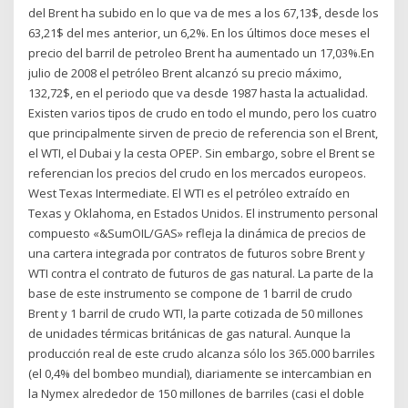
del Brent ha subido en lo que va de mes a los 67,13$, desde los
63,21$ del mes anterior, un 6,2%. En los últimos doce meses el
precio del barril de petroleo Brent ha aumentado un 17,03%.En
julio de 2008 el petróleo Brent alcanzó su precio máximo,
132,72$, en el periodo que va desde 1987 hasta la actualidad.
Existen varios tipos de crudo en todo el mundo, pero los cuatro
que principalmente sirven de precio de referencia son el Brent,
el WTI, el Dubai y la cesta OPEP. Sin embargo, sobre el Brent se
referencian los precios del crudo en los mercados europeos.
West Texas Intermediate. El WTI es el petróleo extraído en
Texas y Oklahoma, en Estados Unidos. El instrumento personal
compuesto «&SumOIL/GAS» refleja la dinámica de precios de
una cartera integrada por contratos de futuros sobre Brent y
WTI contra el contrato de futuros de gas natural. La parte de la
base de este instrumento se compone de 1 barril de crudo
Brent y 1 barril de crudo WTI, la parte cotizada de 50 millones
de unidades térmicas británicas de gas natural. Aunque la
producción real de este crudo alcanza sólo los 365.000 barriles
(el 0,4% del bombeo mundial), diariamente se intercambian en
la Nymex alrededor de 150 millones de barriles (casi el doble